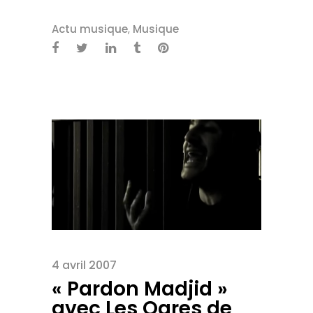
Actu musique
,
Musique
4 avril 2007
« Pardon Madjid »
avec Les Ogres de