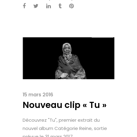
15 mars 2016
Nouveau clip « Tu »
Découvrez "Tu", premier extrait du
nouvel album Catégorie Reine, sortie
prévue le 31 mars 2017....