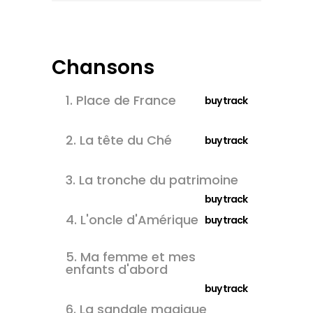
Chansons
1.
Place de France
buy track
2.
La tête du Ché
buy track
3.
La tronche du patrimoine
buy track
4.
L'oncle d'Amérique
buy track
5.
Ma femme et mes
enfants d'abord
buy track
6.
La sandale magique