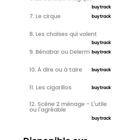
buy track
7.
Le cirque
buy track
8.
Les chaises qui volent
buy track
9.
Bénabar ou Delerm
buy track
10.
À dire ou à taire
buy track
11.
Les cigarillos
buy track
12.
Scène 2 ménage - L'utile
ou l'agréable
buy track
×