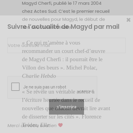
Magyd Cherfi, publié le 17 mars 2004
chez Actes Sud. C’est le premier recueil
×
de nouvelles pour Magyd, le début de
Suivre l’actualité de Magyd par mail
son aventure littéraire.
« Ce qui m’amène à vous
recommander un court chef-d’œuvre
de Magyd Cherfi : il pourrait être le
Villon des beurs ». Michel Polac,
Charlie Hebdo
« Se révèle un véritable auteur à
l’écriture heurtée dans le recueil de
nouvelles que chacun devrait lire avant
de disserter sur les cités ». Florence
Trédez,
Elle
Merci de votre soutien