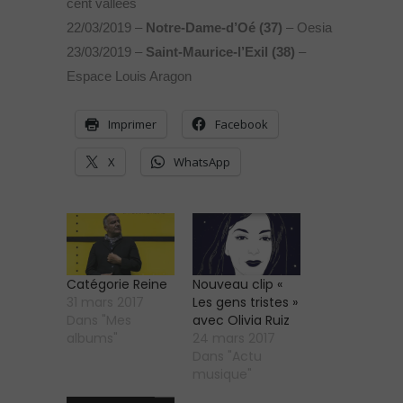
cent vallées
22/03/2019 –
Notre-Dame-d’Oé (37
)
– Oesia
23/03/2019 –
Saint-Maurice-l’Exil (38
)
–
Espace Louis Aragon
Imprimer
Facebook
X
WhatsApp
Catégorie Reine
Nouveau clip «
31 mars 2017
Les gens tristes »
Dans "Mes
avec Olivia Ruiz
albums"
24 mars 2017
Dans "Actu
musique"