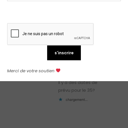
Commentaires: 9
Anonyme
répondre
29 avril 201814h26
Merci de votre soutien
Salut.
Il y a des dates de
prévu pour le 35?
chargement…