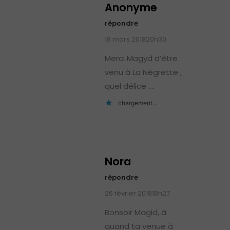
Anonyme
répondre
18 mars 201820h30
Merci Magyd d’être
venu à La Négrette ,
quel délice ….
chargement…
Nora
répondre
26 février 201818h27
Bonsoir Magid, à
quand ta venue à