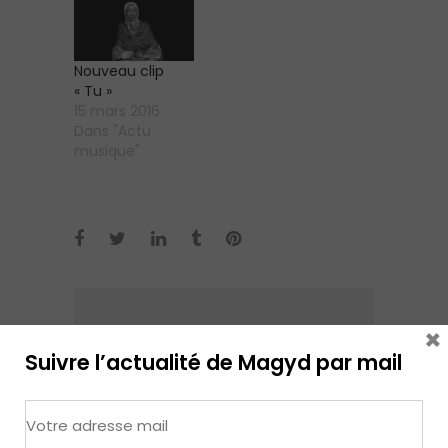
Nouveau clip
« Tu »
15 mars 2016
Dans "Actu
musique"
×
Écrit par: Magyd
Suivre l’actualité de Magyd par mail
Cherfi