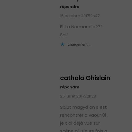
répondre
15 octobre 201712h47
Et La Normandie???
Snif
chargement…
cathala Ghislain
répondre
25 juillet 201722h28
Salut magyd on s est
rencontrer a vaour 81 ,
je t ai déjà vue sur
scène plusieurs fois a