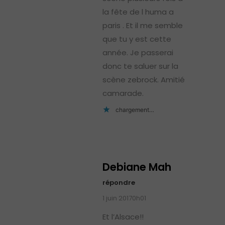
la fête de l huma a
paris . Et il me semble
que tu y est cette
année. Je passerai
donc te saluer sur la
scène zebrock. Amitié
camarade.
chargement…
Debiane Mah
répondre
1 juin 20170h01
Et l’Alsace!!