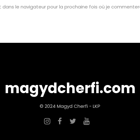
t dans le navigateur pour la prochaine fois où je commentera
magydcherfi.com
© 2024 Magyd Cherfi - LKP