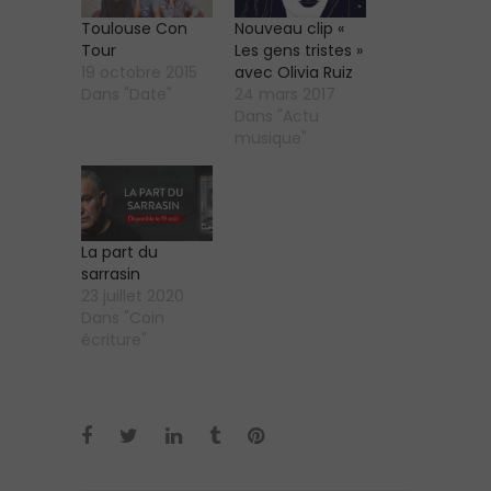
Toulouse Con
Nouveau clip «
Tour
Les gens tristes »
19 octobre 2015
avec Olivia Ruiz
Dans "Date"
24 mars 2017
Dans "Actu
musique"
La part du
sarrasin
23 juillet 2020
Dans "Coin
écriture"