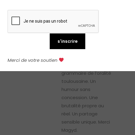
de Magyd Cherfi à
Toulouse. Je ne l’avais
jamais entendu. J’ai
été surprise par un
texte qui dépasse les
mots et dont l’écoute
révèle toute la
Merci de votre soutien
subtilité. Une
grammaire de l’oralité
toulousaine. Un
humour sans
concession. Une
brutalité propre au
réel. Un partage
sensible unique. Merci
Magyd.