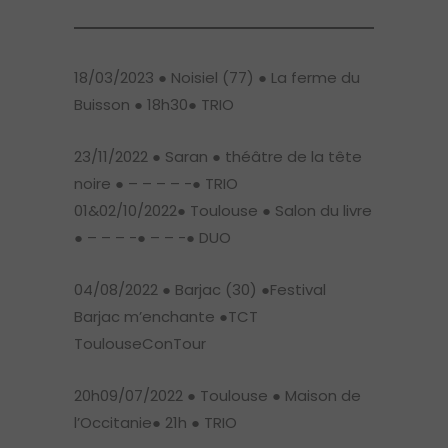
18/03/2023 ● Noisiel (77) ● La ferme du
Buisson ● 18h30● TRIO
23/11/2022 ● Saran ● théâtre de la tête
noire ● – – – – -● TRIO
01&02/10/2022● Toulouse ● Salon du livre
● – – – -● – – -● DUO
04/08/2022 ● Barjac (30) ●Festival
Barjac m’enchante ●TCT
ToulouseConTour
20h09/07/2022 ● Toulouse ● Maison de
l’Occitanie● 21h ● TRIO