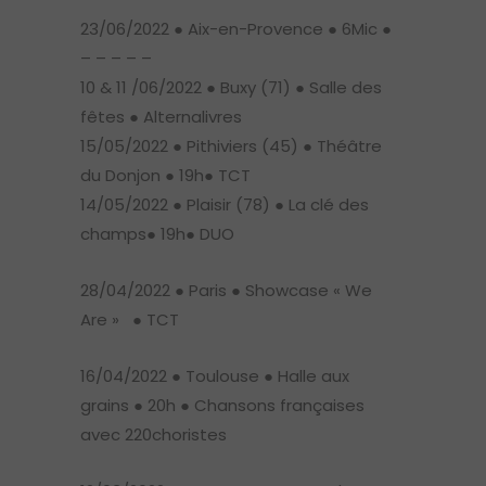
23/06/2022 ● Aix-en-Provence ● 6Mic ●
– – – – –
10 & 11 /06/2022 ● Buxy (71) ● Salle des
fêtes ● Alternalivres
15/05/2022 ● Pithiviers (45) ● Théâtre
du Donjon ● 19h● TCT
14/05/2022 ● Plaisir (78) ● La clé des
champs● 19h● DUO
28/04/2022 ● Paris ● Showcase « We
Are » ● TCT
16/04/2022 ● Toulouse ● Halle aux
grains ● 20h ● Chansons françaises
avec 220choristes