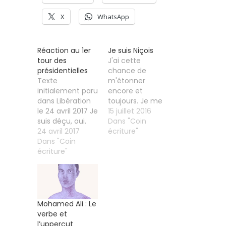
X
WhatsApp
Réaction au 1er
Je suis Niçois
tour des
J'ai cette
présidentielles
chance de
Texte
m'étonner
initialement paru
encore et
dans Libération
toujours. Je me
le 24 avril 2017 Je
surprends à
15 juillet 2016
suis déçu, oui.
dézinguer des
Dans "Coin
D’abord du score
24 avril 2017
icônes
écriture"
de Hamon,
Dans "Coin
inamovibles au
catastrophiquement
écriture"
panthéon de
bas. Cela me fait
mon histoire et à
mal au cœur. Et
porter aux nues
puis j’aurais
ce que je croyais
préféré que ce
médiocre,
soit Mélenchon
superficiel et
Mohamed Ali : Le
face à Le Pen,
plat. Je me
verbe et
cela aurait au
surprends à
l’uppercut