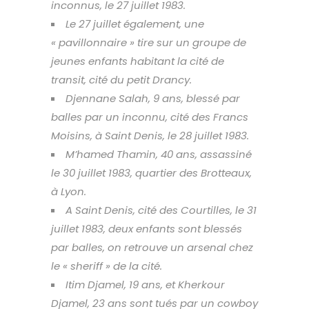
×
inconnus, le 27 juillet 1983.
Suivre l’actualité de Magyd par mail
Le 27 juillet également, une
« pavillonnaire » tire sur un groupe de
jeunes enfants habitant la cité de
transit, cité du petit Drancy.
Djennane Salah, 9 ans, blessé par
balles par un inconnu, cité des Francs
Moisins, à Saint Denis, le 28 juillet 1983.
M’hamed Thamin, 40 ans, assassiné
le 30 juillet 1983, quartier des Brotteaux,
à Lyon.
A Saint Denis, cité des Courtilles, le 31
juillet 1983, deux enfants sont blessés
par balles, on retrouve un arsenal chez
Merci de votre soutien
le « sheriff » de la cité.
Itim Djamel, 19 ans, et Kherkour
Djamel, 23 ans sont tués par un cowboy