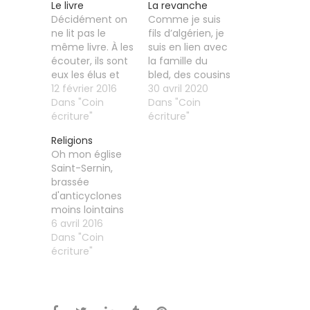
Le livre
La revanche
Décidément on
Comme je suis
ne lit pas le
fils d’algérien, je
même livre. À les
suis en lien avec
écouter, ils sont
la famille du
eux les élus et
bled, des cousins
nous les
12 février 2016
que je vois tous
30 avril 2020
dégénérés. Ils
Dans "Coin
les mois d’août
Dans "Coin
ont du bol de
écriture"
et qui sont
écriture"
s'être ainsi
impatients de
Religions
arrogés la bonne
recevoir leurs
Oh mon église
place, de s'être
trois bandes
Saint-Sernin,
assis du bon
blanches made
brassée
côté de
in Toulouse. Ces
d'anticyclones
l'éternité. Moi je
temps-ci, c’est
moins lointains
ne me paie pas
eux qui
que ceux des
6 avril 2016
ce luxe. Je ne
appellent. Au tél,
Açores. C'est
Dans "Coin
suis…
c’est l’hallu ! Ils
dimanche et
écriture"
viennent aux
soufflent autour
nouvelles…
de la bâtisse des
vents salutaires
et chauds, des