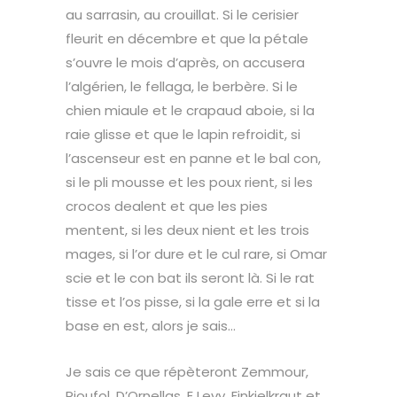
au sarrasin, au crouillat. Si le cerisier
fleurit en décembre et que la pétale
s’ouvre le mois d’après, on accusera
l’algérien, le fellaga, le berbère. Si le
chien miaule et le crapaud aboie, si la
raie glisse et que le lapin refroidit, si
l’ascenseur est en panne et le bal con,
si le pli mousse et les poux rient, si les
crocos dealent et que les pies
mentent, si les deux nient et les trois
mages, si l’or dure et le cul rare, si Omar
scie et le con bat ils seront là. Si le rat
tisse et l’os pisse, si la gale erre et si la
base en est, alors je sais…
Je sais ce que répèteront Zemmour,
Rioufol, D’Ornellas, E Levy, Finkielkraut et