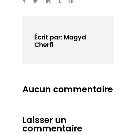
courants d'airs à
vous brunir la
peau. À
l'intérieur, c'est
le blizzard de la
mort, le ton est
Écrit par: Magyd
grave. À
Cherfi
l'extérieur, des
cris stridents…
Aucun commentaire
Laisser un
commentaire