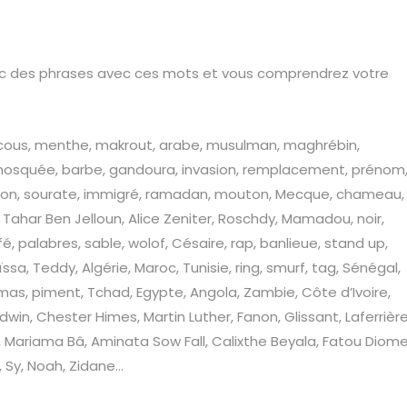
onc des phrases avec ces mots et vous comprendrez votre
uscous, menthe, makrout, arabe, musulman, maghrébin,
é, mosquée, barbe, gandoura, invasion, remplacement, prénom
exion, sourate, immigré, ramadan, mouton, Mecque, chameau,
, Tahar Ben Jelloun, Alice Zeniter, Roschdy, Mamadou, noir,
é, palabres, sable, wolof, Césaire, rap, banlieue, stand up,
ïssa, Teddy, Algérie, Maroc, Tunisie, ring, smurf, tag, Sénégal,
s, piment, Tchad, Egypte, Angola, Zambie, Côte d’Ivoire,
in, Chester Himes, Martin Luther, Fanon, Glissant, Laferrière
e, Mariama Bâ, Aminata Sow Fall, Calixthe Beyala, Fatou Diome
, Sy, Noah, Zidane…