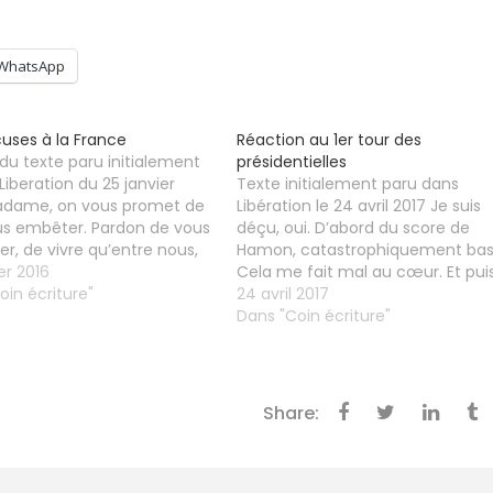
WhatsApp
uses à la France
Réaction au 1er tour des
 du texte paru initialement
présidentielles
Liberation du 25 janvier
Texte initialement paru dans
adame, on vous promet de
Libération le 24 avril 2017 Je suis
us embêter. Pardon de vous
déçu, oui. D’abord du score de
r, de vivre qu’entre nous,
Hamon, catastrophiquement bas
ller votre identité, oh
er 2016
Cela me fait mal au cœur. Et pui
de pas être chrétien. On
oin écriture"
j’aurais préféré que ce soit
24 avril 2017
nçais pour de vrai, promis
Mélenchon face à Le Pen, cela
Dans "Coin écriture"
ra pour la patrie.…
aurait au moins permis de mettr
cartes sur table. Là, on…
Share: