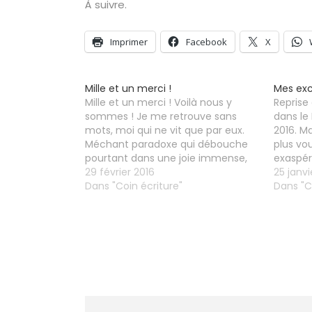
À suivre.
Imprimer
Facebook
X
Mille et un merci !
Mes exc
Mille et un merci ! Voilà nous y
Reprise
sommes ! Je me retrouve sans
dans le 
mots, moi qui ne vit que par eux.
2016. M
Méchant paradoxe qui débouche
plus vo
pourtant dans une joie immense,
exaspére
une émotion à vous scotcher les
29 février 2016
de broui
25 janvi
paupières. Vous avez été des
Dans "Coin écriture"
pardon 
Dans "C
centaines. C'est pas donné à tout
sera fra
le monde de…
on mour