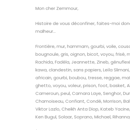
Mon cher Zemmour,
Histoire de vous déconfiner, faites-moi d
malheur…
Frontière, mur, hammam, gourbi, voile, co
bougnoule, gris, oignon, bicot, voyou, fris
Rachida, Fadéla, Jeannette, Zineb, génufl
kawa, clandestin, sans papiers, Leïla Slimani
africain, gourbi, boubou, tresse, reggae, maf
ghetto, voyou, voleur, prison, foot, basket, A
Cameroun, peul, Camara Laye, Senghor, Duma
Chamoiseau, Confiant, Condé, Morrison, Baldw
Viktor Lazlo, Cheikh Anta Diop, Kateb Yacin
Ken Bugul, Solaar, Soprano, Michael, Rihanna