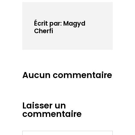
otage. Je
n’aimais pas
qu’elle pleure ou
s’inquiète alors je
Écrit par: Magyd
me condamnais
Cherfi
à la…
Aucun commentaire
Laisser un
commentaire