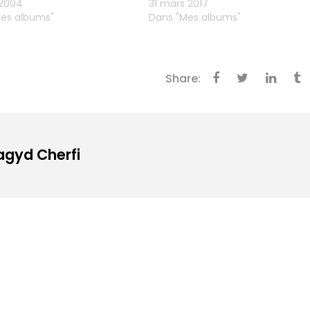
 2004
31 mars 2017
es albums"
Dans "Mes albums"
Share:
Magyd Cherfi