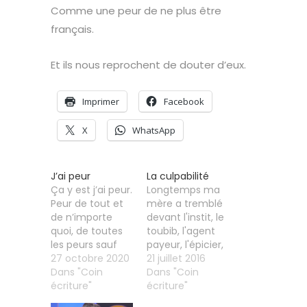
Comme une peur de ne plus être
français.
Merci de votre soutien
Et ils nous reprochent de douter d’eux.
Imprimer
Facebook
X
WhatsApp
J’ai peur
La culpabilité
Ça y est j’ai peur.
Longtemps ma
Peur de tout et
mère a tremblé
de n’importe
devant l'instit, le
quoi, de toutes
toubib, l'agent
les peurs sauf
payeur, l'épicier,
celle de mourir.
27 octobre 2020
le flic. Elle se
21 juillet 2016
J’ai peur de dire
Dans "Coin
savait étrangère,
Dans "Coin
que je suis
écriture"
pire algérienne
écriture"
français et pire
et bien sûr pas la