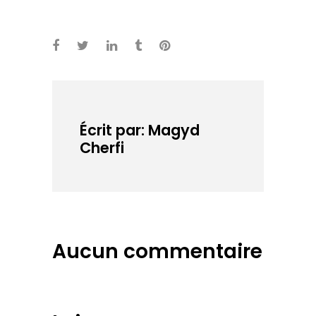
éclairer sur les
avec ses pieds,
grands
c'est avec sa
problèmes du
tête qu'on
monde ou sur…
devient un
homme, on la
remplit d'abord
et c'est après
qu'on s'amuse.
Mon fils, c'est
Écrit par: Magyd
pas bien de se
Cherfi
servir…
Aucun commentaire