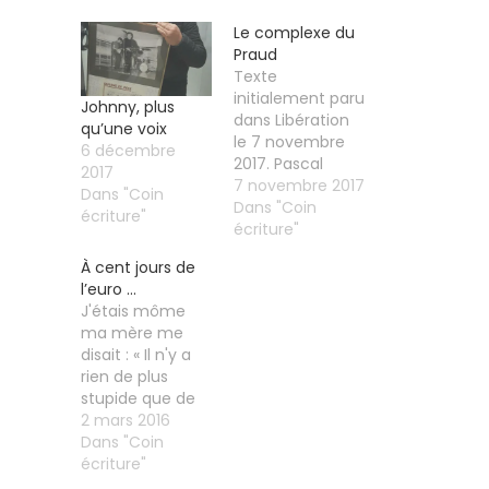
Le complexe du
Praud
Texte
initialement paru
Johnny, plus
dans Libération
qu’une voix
le 7 novembre
6 décembre
2017. Pascal
2017
Praud est
7 novembre 2017
Dans "Coin
incroyable. Il
Dans "Coin
écriture"
présente sur
écriture"
CNews une
À cent jours de
espèce de talk-
l’euro …
show, une
J'étais môme
émission qui
ma mère me
traite au
Merci de votre soutien
disait : « Il n'y a
quotidien de
rien de plus
divers sujets qui
stupide que de
font l’actualité. Il
courir derrière
2 mars 2016
invite toutes
une balle qu'il
Dans "Coin
sortes de gens
faut
écriture"
censés nous
domestiquer