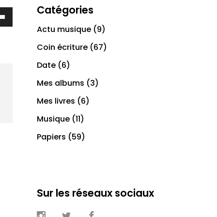
Catégories
ez
Actu musique
(9)
s
Coin écriture
(67)
bas
Date
(6)
nter
Mes albums
(3)
Mes livres
(6)
uer
Musique
(11)
e.
Papiers
(59)
Sur les réseaux sociaux