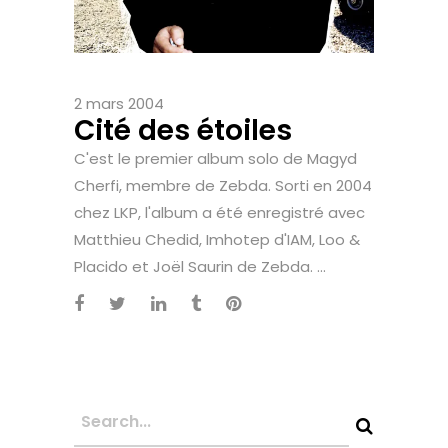
2 mars 2004
Cité des étoiles
C'est le premier album solo de Magyd
Cherfi, membre de Zebda. Sorti en 2004
chez LKP, l'album a été enregistré avec
Matthieu Chedid, Imhotep d'IAM, Loo &
Placido et Joël Saurin de Zebda. ...